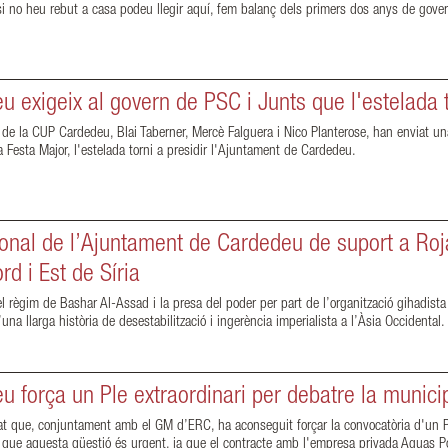
 no heu rebut a casa podeu llegir aquí, fem balanç dels primers dos anys de gover
 exigeix al govern de PSC i Junts que l'estelada t
de la CUP Cardedeu, Blai Taberner, Mercè Falguera i Nico Planterose, han enviat una
 Festa Major, l'estelada torni a presidir l'Ajuntament de Cardedeu.
cional de l’Ajuntament de Cardedeu de suport a Ro
d i Est de Síria
 règim de Bashar Al-Assad i la presa del poder per part de l’organització gihadista H
una llarga història de desestabilització i ingerència imperialista a l’Àsia Occidental.
força un Ple extraordinari per debatre la municip
que, conjuntament amb el GM d’ERC, ha aconseguit forçar la convocatòria d'un Ple e
 que aquesta qüestió és urgent, ja que el contracte amb l'empresa privada Aguas P