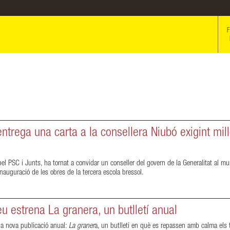
F
trega una carta a la consellera Niubó exigint mill
l PSC i Junts, ha tornat a convidar un conseller del govern de la Generalitat al mun
'inauguració de les obres de la tercera escola bressol.
 estrena La granera, un butlletí anual
a nova publicació anual:
La graner
a, un butlletí en què es repassen amb calma els 