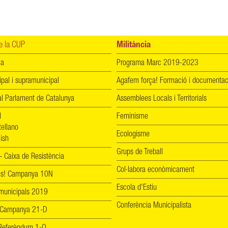
 la CUP
Militància
ia
Programa Marc 2019-2023
ipal i supramunicipal
Agafem força! Formació i documentac
l Parlament de Catalunya
Assemblees Locals i Territorials
l
Feminisme
tellano
Ecologisme
ish
Grups de Treball
 Caixa de Resistència
Col·labora econòmicament
les! Campanya 10N
Escola d'Estiu
 municipals 2019
Conferència Municipalista
 Campanya 21-D