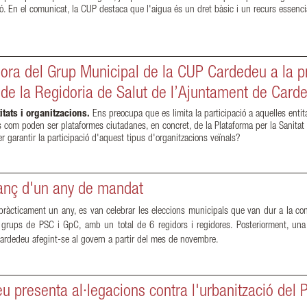
ció. En el comunicat, la CUP destaca que l'aigua és un dret bàsic i un recurs essenc
lora del Grup Municipal de la CUP Cardedeu a la 
 de la Regidoria de Salut de l’Ajuntament de Card
itats i organitzacions.
Ens preocupa que es limita la participació a aquelles entita
com poden ser plataformes ciutadanes, en concret, de la Plataforma per la Sanitat
 garantir la participació d'aquest tipus d'organitzacions veïnals?
anç d'un any de mandat
ràcticament un any, es van celebrar les eleccions municipals que van dur a la con
 grups de PSC i GpC, amb un total de 6 regidors i regidores. Posteriorment, un
Cardedeu afegint-se al govern a partir del mes de novembre.
 presenta al·legacions contra l'urbanització del 