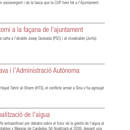
n sociovergent i de la tasca que la CUP hem fet a l'Ajuntament.
orni a la façana de l'ajuntament
 carta a l'alcalde Josep Quesada (PSC) i al vicealcalde (Junts)
java i l’Administració Autònoma
ayat Tahrir al-Sharm (HTS), el conflicte armat a Síria s’ha agreujat
alització de l'aigua
xtraordinari per debatre sobre el futur de la gestió de l’aigua al
otables y Mejoras de Cardedeu SA finalitzarà el 2026, deixant una