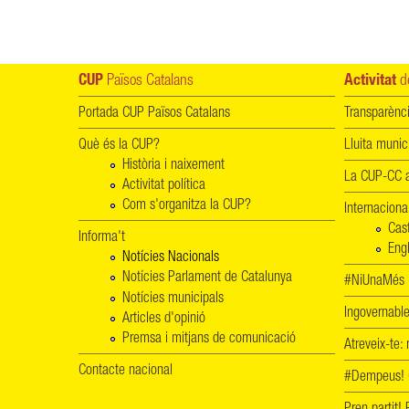
CUP
Països Catalans
Activitat
de
Portada CUP Països Catalans
Transparènc
Què és la CUP?
Lluita munic
Història i naixement
La CUP-CC a
Activitat política
Com s'organitza la CUP?
Internaciona
Cas
Informa't
Engl
Notícies Nacionals
Notícies Parlament de Catalunya
#NiUnaMés -
Notícies municipals
Ingovernab
Articles d'opinió
Premsa i mitjans de comunicació
Atreveix-te:
Contacte nacional
#Dempeus!