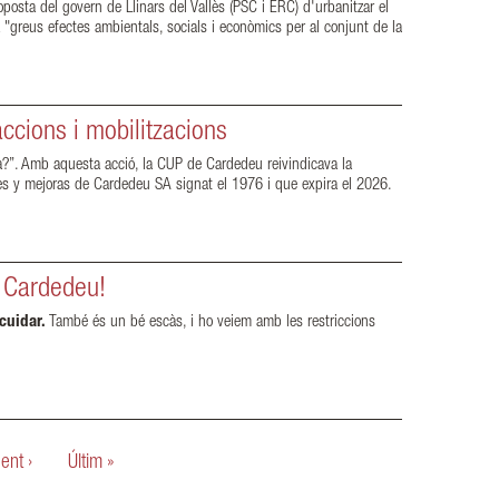
osta del govern de Llinars del Vallès (PSC i ERC) d'urbanitzar el
"greus efectes ambientals, socials i econòmics per al conjunt de la
ccions i mobilitzacions
ua?”. Amb aquesta acció, la CUP de Cardedeu reivindicava la
les y mejoras de Cardedeu SA signat el 1976 i que expira el 2026.
a Cardedeu!
cuidar.
També és un bé escàs, i ho veiem amb les restriccions
ent ›
Últim »