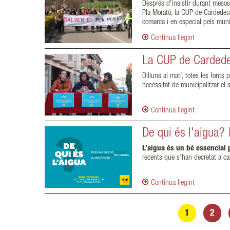
Després d'insistir durant mesos
Pla Morató, la CUP de Cardedeu 
comarca i en especial pels muni
Continua llegint
La CUP de Cardedeu 
Dilluns al matí, totes les font
necessitat de municipalitzar el
Continua llegint
De qui és l'aigua? 
L’aigua és un bé essencial p
recents que s’han decretat a c
Continua llegint
Pàgines
1
2