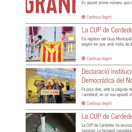
En aquest primer número, que si
Continua llegint
La CUP de Cardedeu
Els regidors del Grup Municipal 
exigint-los que, amb motiu de la
Continua llegint
Declaració institu
Democràtica del Nor
Fa pocs dies, amb la caiguda del
i accelerat, en un nou episodi d’
Continua llegint
La CUP de Cardedeu 
La CUP de Cardedeu ha anunciat 
municipi. La formació considera