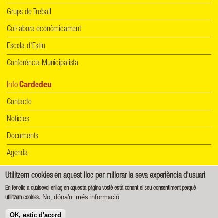
Grups de Treball
Col·labora econòmicament
Escola d'Estiu
Conferència Municipalista
Info
Cardedeu
Contacte
Notícies
Documents
Agenda
Utilitzem cookies en aquest lloc per millorar la seva experiència d'usuari
Informació de protecció de dades
|
Política de cookies
En fer clic a qualsevol enllaç en aquesta pàgina vostè està donant el seu consentiment perquè
No, dóna'm més informació
utilitzem cookies.
Creative Commons - Reconeixement-CompartirIgual 4.0 Internacional (CC BY-SA 4.0)
OK, estic d'acord