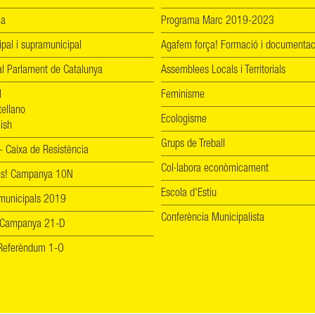
ia
Programa Marc 2019-2023
ipal i supramunicipal
Agafem força! Formació i documentac
l Parlament de Catalunya
Assemblees Locals i Territorials
l
Feminisme
tellano
Ecologisme
ish
Grups de Treball
 Caixa de Resistència
Col·labora econòmicament
les! Campanya 10N
Escola d'Estiu
 municipals 2019
Conferència Municipalista
 Campanya 21-D
! Referèndum 1-O