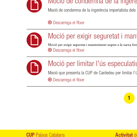
Moció de condemna de la ingerè
Moció de condemna de la ingerència imperialista dels
Descarrega el fitxer
Moció per exigir seguretat i man
Moció per exigir seguretat i manteniment urgent a la xarxa ferro
Descarrega el fitxer
Moció per limitar l'ús especulatiu
Moció que presenta la CUP de Cardedeu per limitar l'ús 
Descarrega el fitxer
Pàgines
1
CUP
Països Catalans
Activitat
de