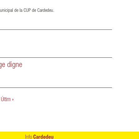
municipal de la CUP de Cardedeu.
tge digne
Últim »
Info
Cardedeu