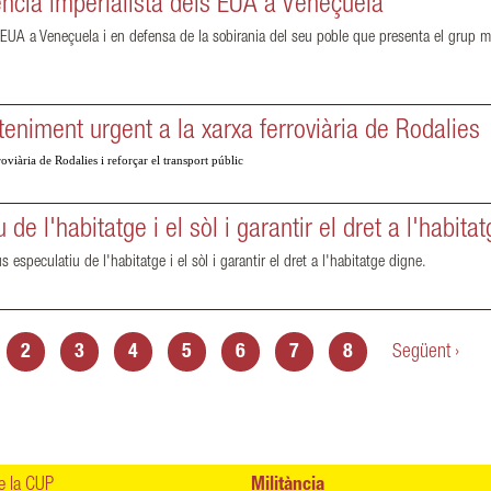
ncia imperialista dels EUA a Veneçuela
 EUA a Veneçuela i en defensa de la sobirania del seu poble que presenta el grup 
teniment urgent a la xarxa ferroviària de Rodalies
viària de Rodalies i reforçar el transport públic
 de l'habitatge i el sòl i garantir el dret a l'habita
especulatiu de l'habitatge i el sòl i garantir el dret a l'habitatge digne.
2
3
4
5
6
7
8
Següent ›
 la CUP
Militància