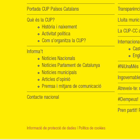
Portada CUP Països Catalans
Transparènc
Què és la CUP?
Lluita munic
Història i naixement
La CUP-CC a
Activitat política
Com s'organitza la CUP?
Internaciona
Cas
Informa't
Engl
Notícies Nacionals
Notícies Parlament de Catalunya
#NiUnaMés -
Notícies municipals
Ingovernab
Articles d'opinió
Premsa i mitjans de comunicació
Atreveix-te:
Contacte nacional
#Dempeus!
Pren partit
Informació de protecció de dades
|
Política de cookies