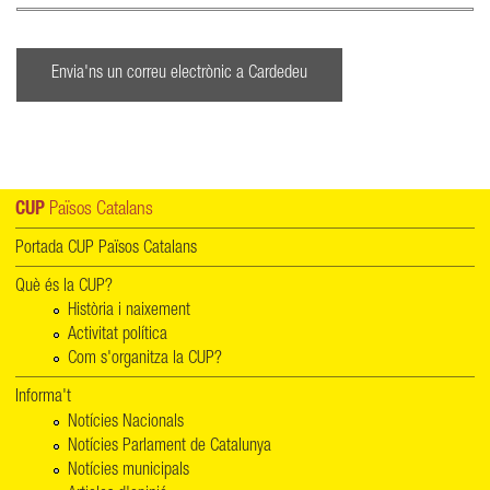
Envia'ns un correu electrònic a Cardedeu
CUP
Països Catalans
Portada CUP Països Catalans
Què és la CUP?
Història i naixement
Activitat política
Com s'organitza la CUP?
Informa't
Notícies Nacionals
Notícies Parlament de Catalunya
Notícies municipals